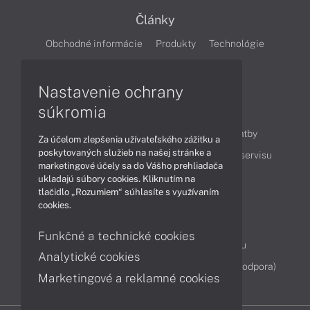
Články
Obchodné informácie
Produkty
Technológie
Videá
Nastavenie ochrany
súkromia
Obsah
Ako nakupovať
Možnosti doručenia a platby
Za účelom zlepšenia užívateľského zážitku a
poskytovaných služieb na našej stránke a
Podpora a servis
Servisné služby
Cenník servisu
marketingové účely sa do Vášho prehliadača
ukladajú súbory cookies. Kliknutím na
tlačidlo „Rozumiem“ súhlasíte s využívaním
Kontakty
cookies.
043 4224 771
Obchodné oddelenie
Funkčné a technické cookies
Servisné oddelenie
Reklamácia tovaru
Analytické cookies
Diagnostiky online
TeamViewer (vzdialená podpora)
Marketingové a reklamné cookies