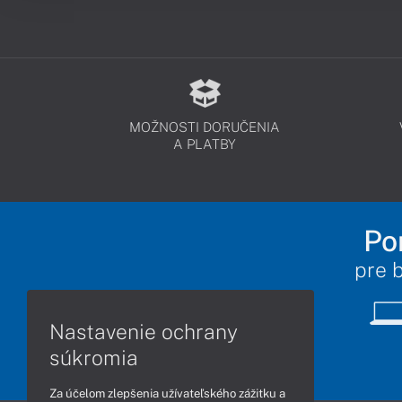
MOŽNOSTI DORUČENIA
A PLATBY
Po
pre 
Nastavenie ochrany
súkromia
Za účelom zlepšenia užívateľského zážitku a