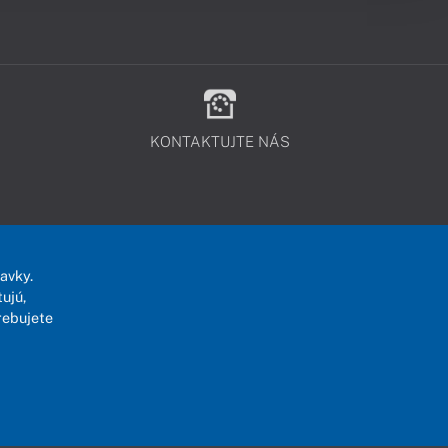
KONTAKTUJTE NÁS
avky.
ujú,
rebujete