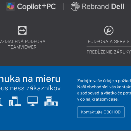
VZDIALENÁ PODPORA
PODPORA A SERVIS
TEAMVIEWER
PREDĹŽENIE ZÁRUKY
nuka na mieru
Zadajte vaše údaje a požiad
business zákazníkov
Naši obchodníci vás kontakt
a zodpovedia všetko čo pot
v čo najkratšom čase.
Kontaktujte OBCHOD