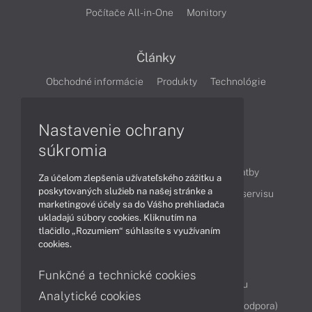
Počítače All-in-One
Monitory
Články
Obchodné informácie
Produkty
Technológie
Videá
Nastavenie ochrany
súkromia
Obsah
Ako nakupovať
Možnosti doručenia a platby
Za účelom zlepšenia užívateľského zážitku a
poskytovaných služieb na našej stránke a
Podpora a servis
Servisné služby
Cenník servisu
marketingové účely sa do Vášho prehliadača
ukladajú súbory cookies. Kliknutím na
tlačidlo „Rozumiem“ súhlasíte s využívaním
Kontakty
cookies.
043 4224 771
Obchodné oddelenie
Funkčné a technické cookies
Servisné oddelenie
Reklamácia tovaru
Analytické cookies
Diagnostiky online
TeamViewer (vzdialená podpora)