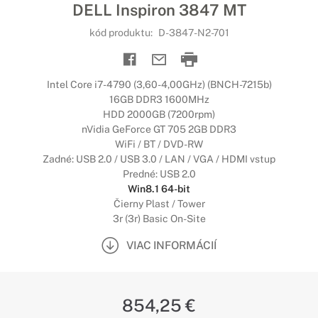
DELL Inspiron 3847 MT
kód produktu:
D-3847-N2-701
Intel Core i7-4790 (3,60-4,00GHz) (BNCH-7215b)
16GB DDR3 1600MHz
HDD 2000GB (7200rpm)
nVidia GeForce GT 705 2GB DDR3
WiFi / BT / DVD-RW
Zadné: USB 2.0 / USB 3.0 / LAN / VGA / HDMI vstup
Predné: USB 2.0
Win8.1 64-bit
Čierny Plast / Tower
3r (3r) Basic On-Site
VIAC INFORMÁCIÍ
854,25 €