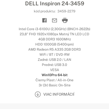
DELL Inspiron 24-3459
kód produktu:
3459-2279
Intel Core i3-6100U (2,30GHz) (BNCH-2622b)
23,8" FHD 1920x1080px Matný TN LED LCD
4GB DDR3 1600MHz
HDD 1000GB (5400rpm)
AMD Radeon R5 A335 2GB DDR3
WiFi / BT / DVD-RW
Zadné: USB 2.0 / LAN
Predné: USB 3.0
VESA
Win10Pro 64-bit
Čierny Plast / All-in-One
3r (3r) Basic On-Site
VIAC INFORMÁCIÍ