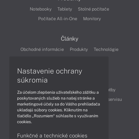
Notebooky
Tablety
Stolné počítače
Počítače All-in-One
Monitory
Články
Obchodné informácie
Produkty
Technológie
Videá
Nastavenie ochrany
súkromia
Obsah
Ako nakupovať
Možnosti doručenia a platby
Za účelom zlepšenia užívateľského zážitku a
poskytovaných služieb na našej stránke a
Podpora a servis
Servisné služby
Cenník servisu
marketingové účely sa do Vášho prehliadača
ukladajú súbory cookies. Kliknutím na
tlačidlo „Rozumiem“ súhlasíte s využívaním
Kontakty
cookies.
043 4224 771
Obchodné oddelenie
Funkčné a technické cookies