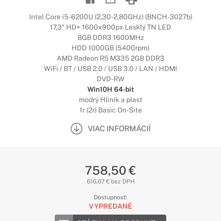
Intel Core i5-6200U (2,30-2,80GHz) (BNCH-3027b)
17,3" HD+ 1600x900px Lesklý TN LED
8GB DDR3 1600MHz
HDD 1000GB (5400rpm)
AMD Radeon R5 M335 2GB DDR3
WiFi / BT / USB 2.0 / USB 3.0 / LAN / HDMI
DVD-RW
Win10H 64-bit
modrý Hliník a plast
1r (2r) Basic On-Site
VIAC INFORMÁCIÍ
758,50 €
616,67 € bez DPH
Dostupnosť:
VYPREDANÉ