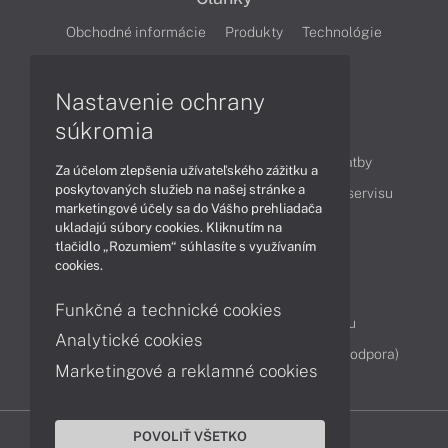
Obchodné informácie
Produkty
Technológie
Videá
Nastavenie ochrany
súkromia
Obsah
Ako nakupovať
Možnosti doručenia a platby
Za účelom zlepšenia užívateľského zážitku a
poskytovaných služieb na našej stránke a
Podpora a servis
Servisné služby
Cenník servisu
marketingové účely sa do Vášho prehliadača
ukladajú súbory cookies. Kliknutím na
tlačidlo „Rozumiem“ súhlasíte s využívaním
Kontakty
cookies.
043 4224 771
Obchodné oddelenie
Funkčné a technické cookies
Servisné oddelenie
Reklamácia tovaru
Analytické cookies
Diagnostiky online
TeamViewer (vzdialená podpora)
Marketingové a reklamné cookies
POVOLIŤ VŠETKO