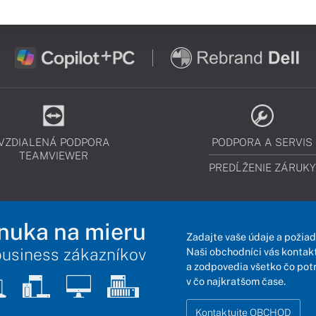
VZDIALENÁ PODPORA
PODPORA A SERVIS
TEAMVIEWER
PREDĹŽENIE ZÁRUKY
nuka na mieru
Zadajte vaše údaje a požiad
business zákazníkov
Naši obchodníci vás kontakt
a zodpovedia všetko čo pot
v čo najkratšom čase.
Kontaktujte OBCHOD