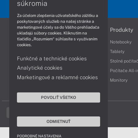
súkromia
Za účelom zlepšenia užívateľského zážitku a
poskytovaných služieb na našej stránke a
marketingové účely sa do Vášho prehliadača
Informácie
Produkty
ukladajú súbory cookies. Kliknutím na
tlačidlo „Rozumiem“ súhlasíte s využívaním
Obchodné podmienky
Notebooky
cookies.
Reklamačné podmienky
Tablety
Funkčné a technické cookies
Ochrana osobných údajov
Stolné počíta
Analytické cookies
Vrátenie tovaru
Počítače All-
Marketingové a reklamné cookies
Vyhlásenie o prístupnosti
Monitory
Cookies
POVOLIŤ VŠETKO
ODMIETNUŤ
PODROBNÉ NASTAVENIA