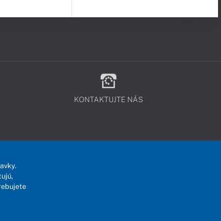
KONTAKTUJTE NÁS
avky.
ujú,
rebujete