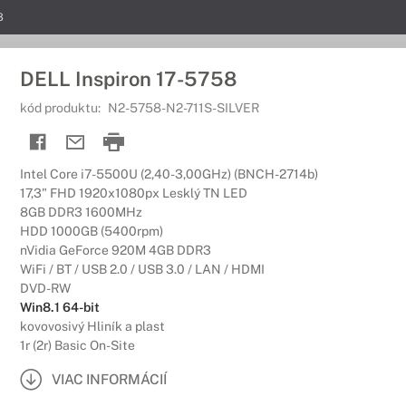
8
DELL Inspiron 17-5758
kód produktu:
N2-5758-N2-711S-SILVER
Intel Core i7-5500U (2,40-3,00GHz) (BNCH-2714b)
17,3" FHD 1920x1080px Lesklý TN LED
8GB DDR3 1600MHz
HDD 1000GB (5400rpm)
nVidia GeForce 920M 4GB DDR3
WiFi / BT / USB 2.0 / USB 3.0 / LAN / HDMI
DVD-RW
Win8.1 64-bit
kovovosivý Hliník a plast
1r (2r) Basic On-Site
VIAC INFORMÁCIÍ