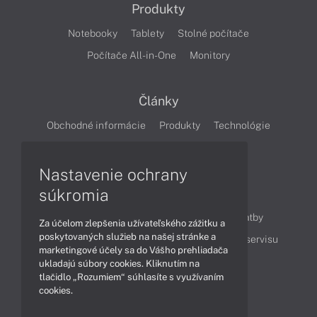
Produkty
Notebooky
Tablety
Stolné počítače
Počítače All-in-One
Monitory
Články
Obchodné informácie
Produkty
Technológie
Videá
Nastavenie ochrany
súkromia
Obsah
Ako nakupovať
Možnosti doručenia a platby
Za účelom zlepšenia užívateľského zážitku a
poskytovaných služieb na našej stránke a
Podpora a servis
Servisné služby
Cenník servisu
marketingové účely sa do Vášho prehliadača
ukladajú súbory cookies. Kliknutím na
tlačidlo „Rozumiem“ súhlasíte s využívaním
Kontakty
cookies.
043 4224 771
Obchodné oddelenie