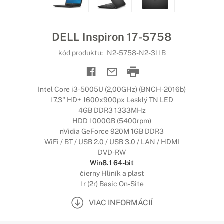
DELL Inspiron 17-5758
kód produktu:
N2-5758-N2-311B
Intel Core i3-5005U (2,00GHz) (BNCH-2016b)
17,3" HD+ 1600x900px Lesklý TN LED
4GB DDR3 1333MHz
HDD 1000GB (5400rpm)
nVidia GeForce 920M 1GB DDR3
WiFi / BT / USB 2.0 / USB 3.0 / LAN / HDMI
DVD-RW
Win8.1 64-bit
čierny Hliník a plast
1r (2r) Basic On-Site
VIAC INFORMÁCIÍ