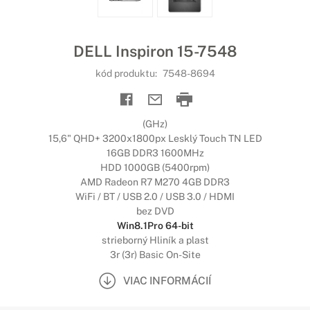
DELL Inspiron 15-7548
kód produktu:
7548-8694
(GHz)
15,6" QHD+ 3200x1800px Lesklý Touch TN LED
16GB DDR3 1600MHz
HDD 1000GB (5400rpm)
AMD Radeon R7 M270 4GB DDR3
WiFi / BT / USB 2.0 / USB 3.0 / HDMI
bez DVD
Win8.1Pro 64-bit
strieborný Hliník a plast
3r (3r) Basic On-Site
VIAC INFORMÁCIÍ