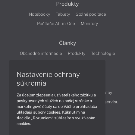
Produkty
Notebooky
Tablety
Stolné počítače
Počítače All-in-One
Monitory
Články
Obchodné informácie
Produkty
Technológie
Videá
Nastavenie ochrany
súkromia
Obsah
Ako nakupovať
Možnosti doručenia a platby
Za účelom zlepšenia užívateľského zážitku a
poskytovaných služieb na našej stránke a
Podpora a servis
Servisné služby
Cenník servisu
marketingové účely sa do Vášho prehliadača
ukladajú súbory cookies. Kliknutím na
tlačidlo „Rozumiem“ súhlasíte s využívaním
Kontakty
cookies.
043 4224 771
Obchodné oddelenie