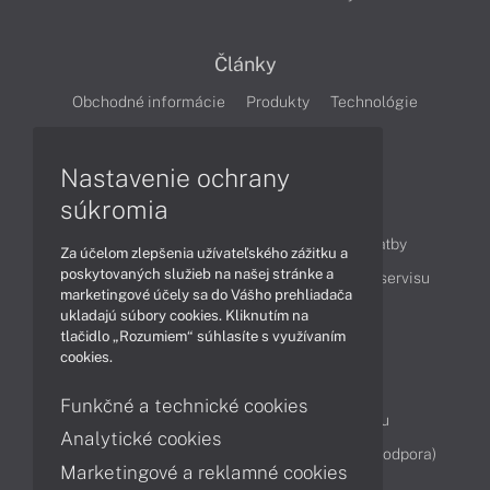
Články
Obchodné informácie
Produkty
Technológie
Videá
Nastavenie ochrany
súkromia
Obsah
Ako nakupovať
Možnosti doručenia a platby
Za účelom zlepšenia užívateľského zážitku a
poskytovaných služieb na našej stránke a
Podpora a servis
Servisné služby
Cenník servisu
marketingové účely sa do Vášho prehliadača
ukladajú súbory cookies. Kliknutím na
tlačidlo „Rozumiem“ súhlasíte s využívaním
Kontakty
cookies.
043 4224 771
Obchodné oddelenie
Funkčné a technické cookies
Servisné oddelenie
Reklamácia tovaru
Analytické cookies
Diagnostiky online
TeamViewer (vzdialená podpora)
Marketingové a reklamné cookies