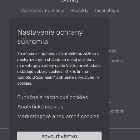
Obchodné informácie
Produkty
Technológie
Videá
Nastavenie ochrany
súkromia
Obsah
Ako nakupovať
Možnosti doručenia a platby
Za účelom zlepšenia užívateľského zážitku a
poskytovaných služieb na našej stránke a
Podpora a servis
Servisné služby
Cenník servisu
marketingové účely sa do Vášho prehliadača
ukladajú súbory cookies. Kliknutím na
tlačidlo „Rozumiem“ súhlasíte s využívaním
Kontakty
cookies.
043 4224 771
Obchodné oddelenie
Funkčné a technické cookies
Servisné oddelenie
Reklamácia tovaru
Analytické cookies
Diagnostiky online
TeamViewer (vzdialená podpora)
Marketingové a reklamné cookies
POVOLIŤ VŠETKO