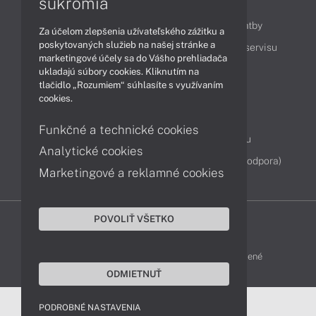
súkromia
Obsah
Ako nakupovať
Možnosti doručenia a platby
Za účelom zlepšenia užívateľského zážitku a
poskytovaných služieb na našej stránke a
Podpora a servis
Servisné služby
Cenník servisu
marketingové účely sa do Vášho prehliadača
ukladajú súbory cookies. Kliknutím na
tlačidlo „Rozumiem“ súhlasíte s využívaním
Kontakty
cookies.
043 4224 771
Obchodné oddelenie
Funkčné a technické cookies
Servisné oddelenie
Reklamácia tovaru
Analytické cookies
Diagnostiky online
TeamViewer (vzdialená podpora)
Marketingové a reklamné cookies
POVOLIŤ VŠETKO
DELL-SHOP © 2011 - 2026 Všetky práva vyhradené
ODMIETNUŤ
PODROBNÉ NASTAVENIA