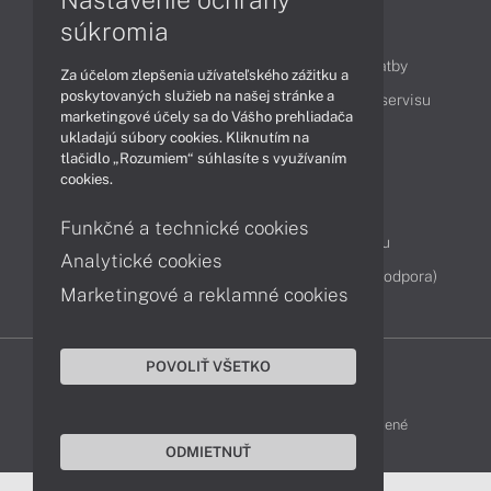
súkromia
Obsah
Ako nakupovať
Možnosti doručenia a platby
Za účelom zlepšenia užívateľského zážitku a
poskytovaných služieb na našej stránke a
Podpora a servis
Servisné služby
Cenník servisu
marketingové účely sa do Vášho prehliadača
ukladajú súbory cookies. Kliknutím na
tlačidlo „Rozumiem“ súhlasíte s využívaním
Kontakty
cookies.
043 4224 771
Obchodné oddelenie
Funkčné a technické cookies
Servisné oddelenie
Reklamácia tovaru
Analytické cookies
Diagnostiky online
TeamViewer (vzdialená podpora)
Marketingové a reklamné cookies
POVOLIŤ VŠETKO
DELL-SHOP © 2011 - 2026 Všetky práva vyhradené
ODMIETNUŤ