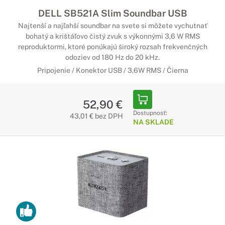
DELL SB521A Slim Soundbar USB
Bezdrôtové reproduktory
Najtenší a najľahší soundbar na svete si môžete vychutnať
Pohodlné pripojenie
bohatý a krištáľovo čistý zvuk s výkonnými 3,6 W RMS
reproduktormi, ktoré ponúkajú široký rozsah frekvenčných
Bezdrôtové reproduktory sú vybavené technológiou
odoziev od 180 Hz do 20 kHz.
Bluetooth, vďaka ktorej sa k nim jednoducho pripojíte so
Pripojenie / Konektor USB / 3,6W RMS / Čierna
svojím smartfónom alebo iným mobilným zariadením. Rýchle
a spoľahlivé pripojenie zaručí bezproblémové počúvanie
Vašej obľúbenej hudby.
52,90 €
Dostupnosť:
43,01 € bez DPH
Káblové reproduktory
NA SKLADE
Ten najkvalitnejší prenos zvuku
Káblové reproduktory sú navrhnuté pre spoľahlivý prenos
kvalitného zvuku. Pripojte ich jednoducho k svojmu zariadeniu
a užívajte si krištáľovo čistý zvuk po celý deň.