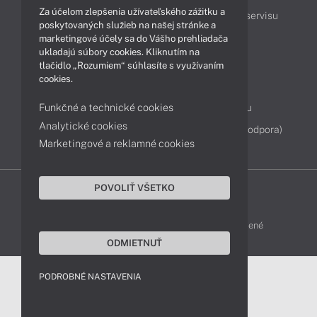
Za účelom zlepšenia užívateľského zážitku a
Podpora a servis
Servisné služby
Cenník servisu
poskytovaných služieb na našej stránke a
marketingové účely sa do Vášho prehliadača
ukladajú súbory cookies. Kliknutím na
Kontakty
tlačidlo „Rozumiem“ súhlasíte s využívaním
cookies.
043 4224 771
Obchodné oddelenie
Funkčné a technické cookies
Servisné oddelenie
Reklamácia tovaru
Analytické cookies
Diagnostiky online
TeamViewer (vzdialená podpora)
Marketingové a reklamné cookies
POVOLIŤ VŠETKO
DELL-SHOP © 2011 - 2026 Všetky práva vyhradené
ODMIETNUŤ
PODROBNÉ NASTAVENIA