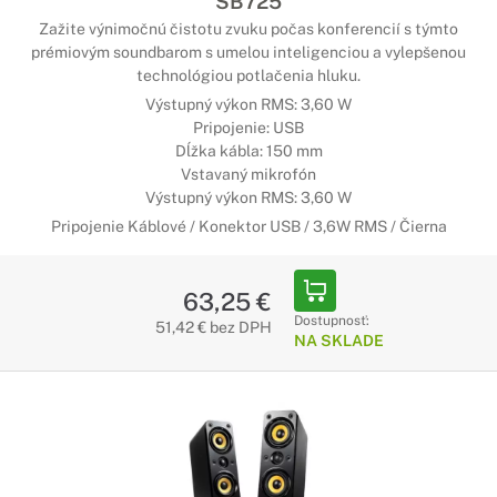
SB725
Zažite výnimočnú čistotu zvuku počas konferencií s týmto
prémiovým soundbarom s umelou inteligenciou a vylepšenou
technológiou potlačenia hluku.
Výstupný výkon RMS: 3,60 W
Pripojenie: USB
Dĺžka kábla: 150 mm
Vstavaný mikrofón
Výstupný výkon RMS: 3,60 W
Pripojenie Káblové / Konektor USB / 3,6W RMS / Čierna
63,25 €
Dostupnosť:
51,42 € bez DPH
NA SKLADE