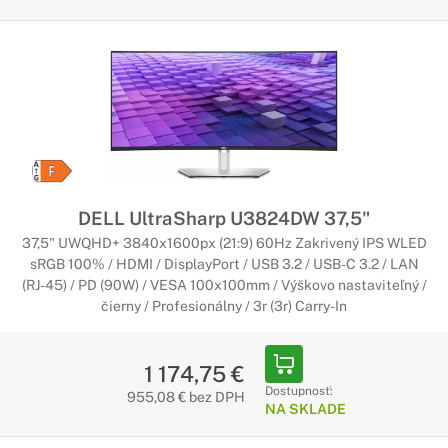
DELL UltraSharp U3824DW 37,5"
37,5" UWQHD+ 3840x1600px (21:9) 60Hz Zakrivený IPS WLED
sRGB 100% / HDMI / DisplayPort / USB 3.2 / USB-C 3.2 / LAN
(RJ-45) / PD (90W) / VESA 100x100mm / Výškovo nastaviteľný /
čierny / Profesionálny / 3r (3r) Carry-In
1 174,75 €
Dostupnosť:
955,08 € bez DPH
NA SKLADE