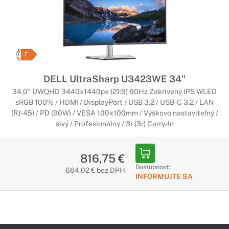
DELL UltraSharp U3423WE 34"
34,0" UWQHD 3440x1440px (21:9) 60Hz Zakrivený IPS WLED
sRGB 100% / HDMI / DisplayPort / USB 3.2 / USB-C 3.2 / LAN
(RJ-45) / PD (90W) / VESA 100x100mm / Výškovo nastaviteľný /
sivý / Profesionálny / 3r (3r) Carry-In
816,75 €
Dostupnosť:
664,02 € bez DPH
INFORMUJTE SA