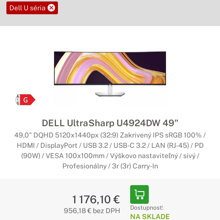
Dell U séria
DELL UltraSharp U4924DW 49"
49,0" DQHD 5120x1440px (32:9) Zakrivený IPS sRGB 100% /
HDMI / DisplayPort / USB 3.2 / USB-C 3.2 / LAN (RJ-45) / PD
(90W) / VESA 100x100mm / Výškovo nastaviteľný / sivý /
Profesionálny / 3r (3r) Carry-In
1 176,10 €
Dostupnosť:
956,18 € bez DPH
NA SKLADE