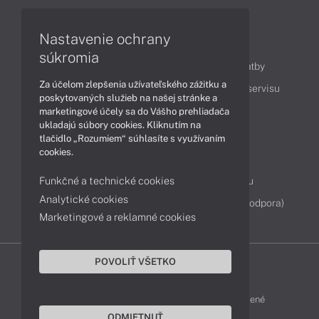
Nastavenie ochrany
Obsah
súkromia
Ako nakupovať
Možnosti doručenia a platby
Za účelom zlepšenia užívateľského zážitku a
Podpora a servis
Servisné služby
Cenník servisu
poskytovaných služieb na našej stránke a
marketingové účely sa do Vášho prehliadača
ukladajú súbory cookies. Kliknutím na
Kontakty
tlačidlo „Rozumiem“ súhlasíte s využívaním
cookies.
043 4224 771
Obchodné oddelenie
Funkčné a technické cookies
Servisné oddelenie
Reklamácia tovaru
Analytické cookies
Diagnostiky online
TeamViewer (vzdialená podpora)
Marketingové a reklamné cookies
POVOLIŤ VŠETKO
DELL-SHOP © 2011 - 2026 Všetky práva vyhradené
ODMIETNUŤ