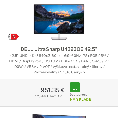
DELL UltraSharp U4323QE 42,5"
42,5" UHD (4K) 3840x2160px (16:9) 60Hz IPS sRGB 95% /
HDMI / DisplayPort / USB 3.2 / USB-C 3.2 / LAN (RJ-45) / PD
(90W) / VESA / PIVOT / Výškovo nastaviteľný / čierny /
Profesionálny / 3r (3r) Carry-In
951,35 €
Dostupnosť:
773,46 € bez DPH
NA SKLADE