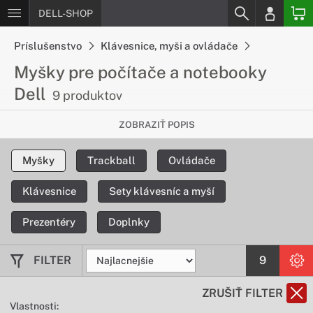
DELL-SHOP
Príslušenstvo
Klávesnice, myši a ovládače
Myšky pre počítače a notebooky
Dell
9 produktov
Ovládajte svoje zariadenie presne a
ZOBRAZIŤ POPIS
efektívne
Myšky
Trackball
Ovládače
So špičkovými myškami od popredných svetových výrobcov
si užijete dokonale presné a pritom pohodlné ovládanie Vášho
Klávesnice
Sety klávesníc a myší
zariadenia.
Prezentéry
Doplnky
FILTER
9
ZRUŠIŤ FILTER
Vlastnosti: