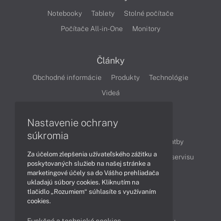
Notebooky
Tablety
Stolné počítače
Počítače All-in-One
Monitory
Články
Obchodné informácie
Produkty
Technológie
Videá
Nastavenie ochrany
Obsah
súkromia
Ako nakupovať
Možnosti doručenia a platby
Za účelom zlepšenia užívateľského zážitku a
Podpora a servis
Servisné služby
Cenník servisu
poskytovaných služieb na našej stránke a
marketingové účely sa do Vášho prehliadača
ukladajú súbory cookies. Kliknutím na
Kontakty
tlačidlo „Rozumiem“ súhlasíte s využívaním
cookies.
043 4224 771
Obchodné oddelenie
Funkčné a technické cookies