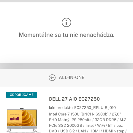
Momentálne sa tu nič nenachádza.
ALL-IN-ONE
ODPORÚČAME
DELL 27 AiO EC27250
kód produktu:
EC27250_RPLU-R_010
Intel Core 7 150U (BNCH-16900b) / 27,0"
FHD Matný IPS 250nits / 32GB DDR5 / M.2
PCIe SSD 2000GB / Intel / WiFi / BT / bez
DVD / USB 3.2 / LAN / HDMI / HDMI vstup /