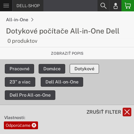
DELL-SHOP
All-in-One
Dotykové počítače All-in-One Dell
0 produktov
Pohodlné a intuitívne ovládanie
ZOBRAZIŤ POPIS
Vďaka dotykovému displeju bude práca s Vašim All-in-One
Pracovné
Domáce
Dotykové
počítačom DELL ešte pohodlnejšia. Ovládajte počítač s
intuitívnym dotykovým ovládaním alebo pracujte efektívne v
23" a viac
Dell All-on-One
skupine.
Dell Pro All-on-One
ZRUŠIŤ FILTER
Vlastnosti:
Odporúčame