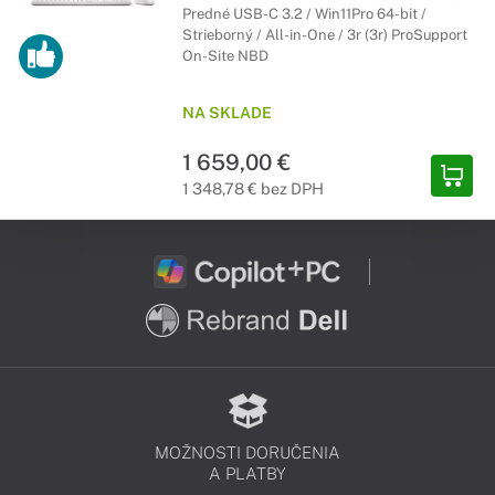
Predné USB-C 3.2 / Win11Pro 64-bit /
Strieborný / All-in-One / 3r (3r) ProSupport
On-Site NBD
NA SKLADE
1 659,00 €
1 348,78 € bez DPH
MOŽNOSTI DORUČENIA
A PLATBY