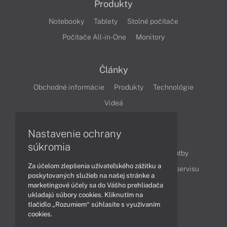
Produkty
Notebooky
Tablety
Stolné počítače
Počítače All-in-One
Monitory
Články
Obchodné informácie
Produkty
Technológie
Videá
Nastavenie ochrany
Obsah
súkromia
Ako nakupovať
Možnosti doručenia a platby
Za účelom zlepšenia užívateľského zážitku a
Podpora a servis
Servisné služby
Cenník servisu
poskytovaných služieb na našej stránke a
marketingové účely sa do Vášho prehliadača
ukladajú súbory cookies. Kliknutím na
Kontakty
tlačidlo „Rozumiem“ súhlasíte s využívaním
cookies.
043 4224 771
Obchodné oddelenie