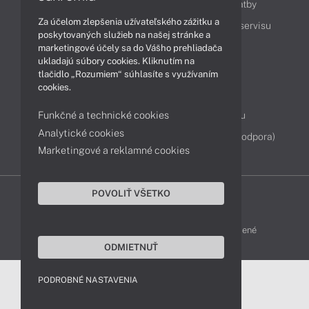
Ako nakupovať
Možnosti doručenia a platby
Za účelom zlepšenia užívateľského zážitku a
Podpora a servis
Servisné služby
Cenník servisu
poskytovaných služieb na našej stránke a
marketingové účely sa do Vášho prehliadača
ukladajú súbory cookies. Kliknutím na
Kontakty
tlačidlo „Rozumiem“ súhlasíte s využívaním
cookies.
043 4224 771
Obchodné oddelenie
Funkčné a technické cookies
Servisné oddelenie
Reklamácia tovaru
Analytické cookies
Diagnostiky online
TeamViewer (vzdialená podpora)
Marketingové a reklamné cookies
POVOLIŤ VŠETKO
DELL-SHOP © 2011 - 2026 Všetky práva vyhradené
ODMIETNUŤ
PODROBNÉ NASTAVENIA