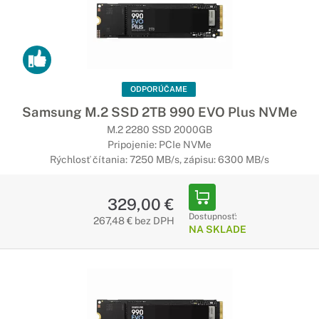
Využite rýchlejší prístup k vašim dátam
Disk s rýchlym zápisom a čítaním, s veľkosťou 2,5" disku
(HDD), pre záznam využíva statické pamäte, vďaka čomu
bude Vaše zariadenia fungovať rýchlejšie a zvládne aj
náročné úlohy.
ODPORÚČAME
Samsung M.2 SSD 2TB 990 EVO Plus NVMe
Externé disky SSD
M.2 2280 SSD 2000GB
Pripojenie: PCIe NVMe
To najrýchlejšie uchovanie Vašich dát
Rýchlosť čítania: 7250 MB/s, zápisu: 6300 MB/s
Ak potrebujete mať k vašim dátam čo najrýchlejší prístup,
prenosný SSD disk je pre vás ideálnym riešením.
329,00 €
Dostupnosť:
267,48 € bez DPH
NA SKLADE