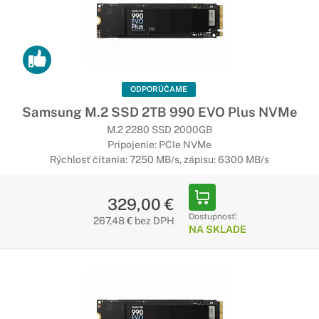
Využite rýchlejší prístup k vašim dátam
Disk s rýchlym zápisom a čítaním, s veľkosťou 2,5" disku
(HDD), pre záznam využíva statické pamäte, vďaka čomu
bude Vaše zariadenia fungovať rýchlejšie a zvládne aj
náročné úlohy.
ODPORÚČAME
Samsung M.2 SSD 2TB 990 EVO Plus NVMe
Externé disky SSD
M.2 2280 SSD 2000GB
Pripojenie: PCIe NVMe
To najrýchlejšie uchovanie Vašich dát
Rýchlosť čítania: 7250 MB/s, zápisu: 6300 MB/s
Ak potrebujete mať k vašim dátam čo najrýchlejší prístup,
prenosný SSD disk je pre vás ideálnym riešením.
329,00 €
Dostupnosť:
267,48 € bez DPH
NA SKLADE