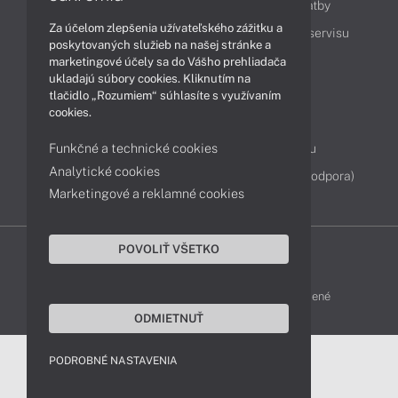
Ako nakupovať
Možnosti doručenia a platby
Za účelom zlepšenia užívateľského zážitku a
Podpora a servis
Servisné služby
Cenník servisu
poskytovaných služieb na našej stránke a
marketingové účely sa do Vášho prehliadača
ukladajú súbory cookies. Kliknutím na
Kontakty
tlačidlo „Rozumiem“ súhlasíte s využívaním
cookies.
043 4224 771
Obchodné oddelenie
Funkčné a technické cookies
Servisné oddelenie
Reklamácia tovaru
Analytické cookies
Diagnostiky online
TeamViewer (vzdialená podpora)
Marketingové a reklamné cookies
POVOLIŤ VŠETKO
DELL-SHOP © 2011 - 2026 Všetky práva vyhradené
ODMIETNUŤ
PODROBNÉ NASTAVENIA