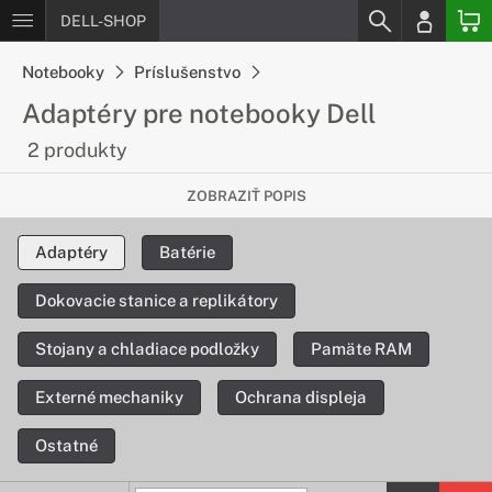
DELL-SHOP
Notebooky
Príslušenstvo
Adaptéry pre notebooky Dell
2 produkty
Nabíjanie rýchlo a pohodlne
ZOBRAZIŤ POPIS
Ak potrebujete nový adaptér, máme pre Vás ponuku
Adaptéry
Batérie
originálnych adaptérov pre zariadenia DELL, ktoré Vám
nabijú notebook rýchlo a pohodlne.
Dokovacie stanice a replikátory
Stojany a chladiace podložky
Pamäte RAM
Externé mechaniky
Ochrana displeja
Ostatné