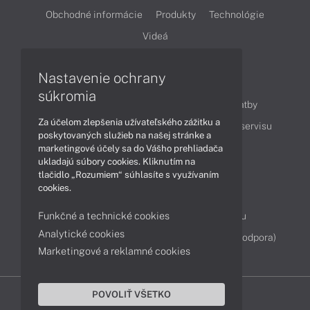
Obchodné informácie
Produkty
Technológie
Videá
Nastavenie ochrany
Obsah
súkromia
Ako nakupovať
Možnosti doručenia a platby
Za účelom zlepšenia užívateľského zážitku a
Podpora a servis
Servisné služby
Cenník servisu
poskytovaných služieb na našej stránke a
marketingové účely sa do Vášho prehliadača
ukladajú súbory cookies. Kliknutím na
Kontakty
tlačidlo „Rozumiem“ súhlasíte s využívaním
cookies.
043 4224 771
Obchodné oddelenie
Funkčné a technické cookies
Servisné oddelenie
Reklamácia tovaru
Analytické cookies
Diagnostiky online
TeamViewer (vzdialená podpora)
Marketingové a reklamné cookies
POVOLIŤ VŠETKO