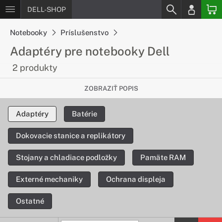
DELL-SHOP
Notebooky
Príslušenstvo
Adaptéry pre notebooky Dell
2 produkty
Nabíjanie rýchlo a pohodlne
ZOBRAZIŤ POPIS
Ak potrebujete nový adaptér, máme pre Vás ponuku
Adaptéry
Batérie
originálnych adaptérov pre zariadenia DELL, ktoré Vám
nabijú notebook rýchlo a pohodlne.
Dokovacie stanice a replikátory
Stojany a chladiace podložky
Pamäte RAM
Externé mechaniky
Ochrana displeja
Ostatné