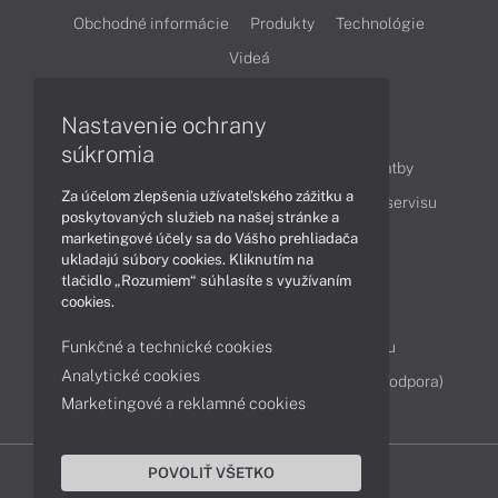
Obchodné informácie
Produkty
Technológie
Videá
Nastavenie ochrany
Obsah
súkromia
Ako nakupovať
Možnosti doručenia a platby
Za účelom zlepšenia užívateľského zážitku a
Podpora a servis
Servisné služby
Cenník servisu
poskytovaných služieb na našej stránke a
marketingové účely sa do Vášho prehliadača
ukladajú súbory cookies. Kliknutím na
Kontakty
tlačidlo „Rozumiem“ súhlasíte s využívaním
cookies.
043 4224 771
Obchodné oddelenie
Funkčné a technické cookies
Servisné oddelenie
Reklamácia tovaru
Analytické cookies
Diagnostiky online
TeamViewer (vzdialená podpora)
Marketingové a reklamné cookies
POVOLIŤ VŠETKO