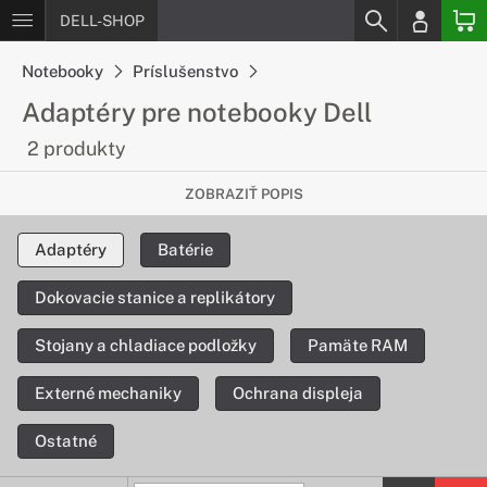
DELL-SHOP
Notebooky
Príslušenstvo
Adaptéry pre notebooky Dell
2 produkty
Nabíjanie rýchlo a pohodlne
ZOBRAZIŤ POPIS
Ak potrebujete nový adaptér, máme pre Vás ponuku
Adaptéry
Batérie
originálnych adaptérov pre zariadenia DELL, ktoré Vám
nabijú notebook rýchlo a pohodlne.
Dokovacie stanice a replikátory
Stojany a chladiace podložky
Pamäte RAM
Externé mechaniky
Ochrana displeja
Ostatné