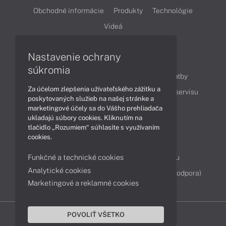
Obchodné informácie
Produkty
Technológie
Videá
Nastavenie ochrany
Obsah
súkromia
Ako nakupovať
Možnosti doručenia a platby
Za účelom zlepšenia užívateľského zážitku a
Podpora a servis
Servisné služby
Cenník servisu
poskytovaných služieb na našej stránke a
marketingové účely sa do Vášho prehliadača
ukladajú súbory cookies. Kliknutím na
Kontakty
tlačidlo „Rozumiem“ súhlasíte s využívaním
cookies.
043 4224 771
Obchodné oddelenie
Funkčné a technické cookies
Servisné oddelenie
Reklamácia tovaru
Analytické cookies
Diagnostiky online
TeamViewer (vzdialená podpora)
Marketingové a reklamné cookies
POVOLIŤ VŠETKO