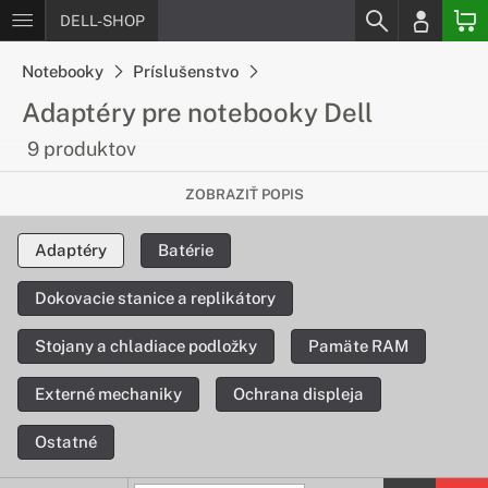
DELL-SHOP
Notebooky
Príslušenstvo
Adaptéry pre notebooky Dell
9 produktov
Nabíjanie rýchlo a pohodlne
ZOBRAZIŤ POPIS
Ak potrebujete nový adaptér, máme pre Vás ponuku
Adaptéry
Batérie
originálnych adaptérov pre zariadenia DELL, ktoré Vám
nabijú notebook rýchlo a pohodlne.
Dokovacie stanice a replikátory
Stojany a chladiace podložky
Pamäte RAM
Externé mechaniky
Ochrana displeja
Ostatné