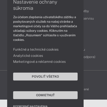
Nastavenie ochrany
Obsah
súkromia
Ako nakupovať
Možnosti doručenia a platby
Za účelom zlepšenia užívateľského zážitku a
Podpora a servis
Servisné služby
Cenník servisu
poskytovaných služieb na našej stránke a
marketingové účely sa do Vášho prehliadača
ukladajú súbory cookies. Kliknutím na
Kontakty
tlačidlo „Rozumiem“ súhlasíte s využívaním
cookies.
043 4224 771
Obchodné oddelenie
Funkčné a technické cookies
Servisné oddelenie
Reklamácia tovaru
Analytické cookies
Diagnostiky online
TeamViewer (vzdialená podpora)
Marketingové a reklamné cookies
POVOLIŤ VŠETKO
DELL-SHOP © 2011 - 2026 Všetky práva vyhradené
ODMIETNUŤ
PODROBNÉ NASTAVENIA